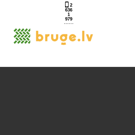
2
636
1
979