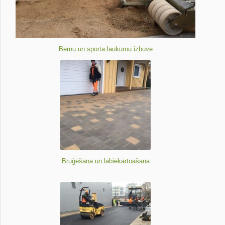
Bērnu un sporta laukumu izbūve
Bruģēšana un labiekārtoāšana