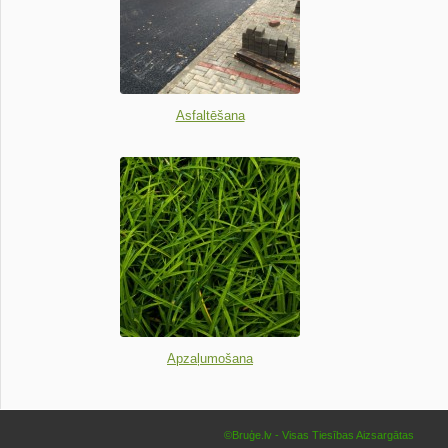
Asfaltēšana
Apzaļumošana
©Bruģe.lv - Visas Tiesības Aizsargātas