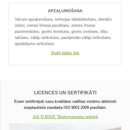
APZAĻUMOŠANA
Veicam apzaļumošanu, teritorijas labiekārtošanu, drenāžu
izbūvi, zemes līmeņa pacelšanu, zemes līmeņa
pazemināšanu, grunts ieviešanu, grunts izvešanu, dīķu
rakšanu, zālāju ierīkošanu, pastiprināto zālāju ierīkošanu,
apstādījumu ierīkošanu.
Skatīt bildes šeit
LICENCES UN SERTIFIKĀTI
Esam sertificējuši savu kvalitātes vadības sistēmu atbilstoši
starptautiskā standarta ISO 9001:2009 prasībām.
SIA “D BŪVE” Būvkomersantu reģistrā