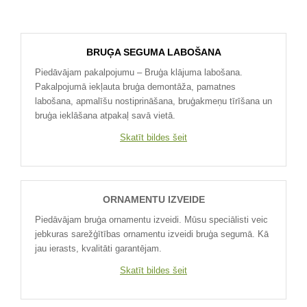
BRUĢA SEGUMA LABOŠANA
Piedāvājam pakalpojumu – Bruģa klājuma labošana.
Pakalpojumā iekļauta bruģa demontāža, pamatnes
labošana, apmalīšu nostiprināšana, bruģakmeņu tīrīšana un
bruģa ieklāšana atpakaļ savā vietā.
Skatīt bildes šeit
ORNAMENTU IZVEIDE
Piedāvājam bruģa ornamentu izveidi. Mūsu speciālisti veic
jebkuras sarežģītības ornamentu izveidi bruģa segumā. Kā
jau ierasts, kvalitāti garantējam.
Skatīt bildes šeit