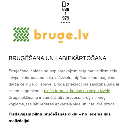
2
636
1
979
BRUĢĒŠANA UN LABIEKĀRTOŠANA
Bruģēšana
ir viens no populārākajiem seguma veidiem ceļu,
ietvju, piebraucamo ceļu, stāvvietu, atpūtas zonu, pagalmu,
dārza celiņu u.c. izbūvē. Bruģa priekšrocība salīdzinājumā ar
citiem segumiem ir
plašā formas, krāsas un veidu izvēle
.
Bruģa ieklāšana ir samērā ātrs process, bruģis ir viegli
kopjams, tas labi iederas apkārtējā vidē un ir tai draudzīgs.
Piedāvājam pilnu bruģēšanas ciklu – no ieceres līdz
realizācijai: