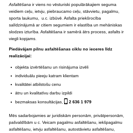
Asfaltēšana
ir viens no vēsturiski populārākajiem seguma
veidiem ceļu, ietvju, piebraucamo ceļu, stāvvietu, pagalmu,
sporta laukumu, u.c. izbūvē. Asfalta priekšrocība
salīdzinājumā ar citiem segumiem ir elastība un mehāniskas
slodzes izturība. Asfaltēšana ir samērā ātrs process, asfalts ir
viegli kopjams.
Piedāvājam pilnu asfaltēšanas ciklu no ieceres līdz
realizācijai:
objekta izvērtēšanu un risinājuma izvēli
individuālu pieeju katram klientam
kvalitātei atbilstošu cenu
ātru un kvalitatīvu darbu izpildi
bezmaksas konsultācijas,
2 636 1 979
Mēs sadarbojamies ar juridiskām personām, privātpersonām,
pašvaldībām u c. Veicam pagalmu asfaltēšanu, iekšpagalmu
asfaltēšanu, ietvju asfaltēšanu, autostāvietu asfaltēšanu,