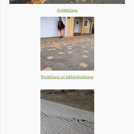
Asfaltēšana
Bruģēšana un labiekārtoāšana