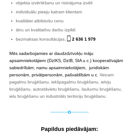
objekta izvērtēšanu un risinājuma izvēli
individuālu pieeju katram klientam
kvalitātei atbilstošu cenu
ātru un kvalitatīvu darbu izpildi
bezmaksas konsultācijas,
2 636 1 979
Mēs sadarbojamies ar daudzdzīvokļu māju
apsaimniekotājiem (DzīKS, DzīB, SIA u c.) kooperatīvajām
sabiedrībām, namu apsaimniekotājiem, juridiskām
personām, privātpersonām, pašvaldībām u c.
Veicam
pagalmu bruģēšanu, iekšpagalmu bruģēšanu, ietvju
bruģēšanu, autostāvietu bruģēšanu, laukumu bruģēšanu,
ielu bruģēšanu un industriālo teritoriju bruģēšanu.
Papildus piedāvājam: