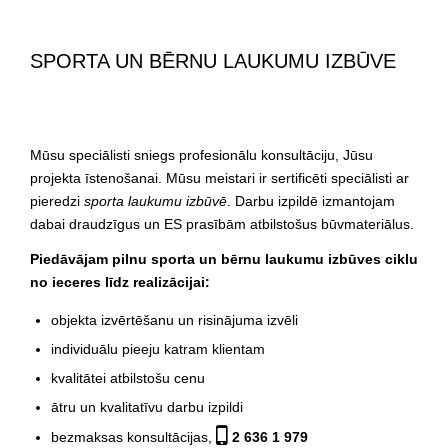
SPORTA UN BĒRNU LAUKUMU IZBŪVE
Mūsu speciālisti sniegs profesionālu konsultāciju, Jūsu
projekta īstenošanai. Mūsu meistari ir sertificēti speciālisti ar
pieredzi
sporta laukumu izbūvē
. Darbu izpildē izmantojam
dabai draudzīgus un ES prasībām atbilstošus būvmateriālus.
Piedāvājam pilnu sporta un bērnu laukumu izbūves ciklu
no ieceres līdz realizācijai:
objekta izvērtēšanu un risinājuma izvēli
individuālu pieeju katram klientam
kvalitātei atbilstošu cenu
ātru un kvalitatīvu darbu izpildi
bezmaksas konsultācijas,
2 636 1 979