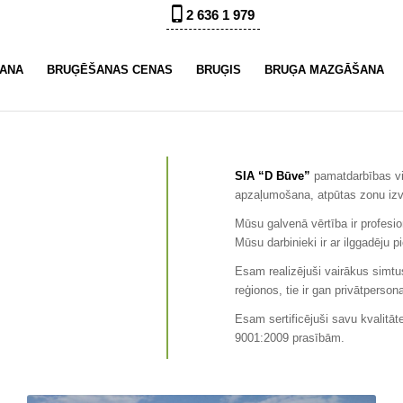
2 636 1 979
ŠANA
BRUĢĒŠANAS CENAS
BRUĢIS
BRUĢA MAZGĀŠANA
SIA “D Būve”
pamatdarbības vir
apzaļumošana, atpūtas zonu izve
Mūsu galvenā vērtība ir profesio
Mūsu darbinieki ir ar ilggadēju pi
’
Esam realizējuši vairākus simtu
reģionos, tie ir gan privātpers
Esam sertificējuši savu kvalitāt
9001:2009 prasībām.