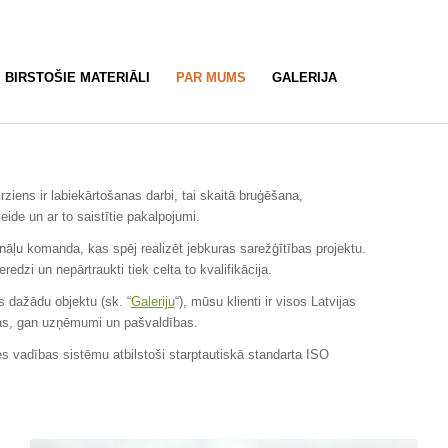
BIRSTOŠIE MATERIĀLI
PAR MUMS
GALERIJA
ziens ir labiekārtošanas darbi, tai skaitā bruģēšana,
ide un ar to saistītie pakalpojumi.
nāļu komanda, kas spēj realizēt jebkuras sarežģītības projektu.
eredzi un nepārtraukti tiek celta to kvalifikācija.
s dažādu objektu (sk. “
Galeriju
“), mūsu klienti ir visos Latvijas
onas, gan uzņēmumi un pašvaldības.
es vadības sistēmu atbilstoši starptautiskā standarta ISO