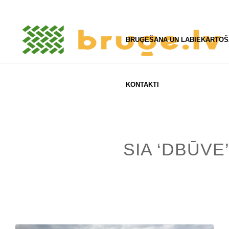
BRUĢĒŠANA UN LABIEKĀRTO
KONTAKTI
SIA ‘DBŪVE