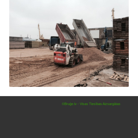
©Bruģe.lv - Visas Tiesības Aizsargātas