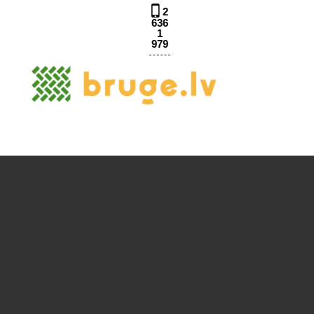
2
636
1
979