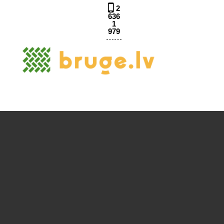
2
636
1
979