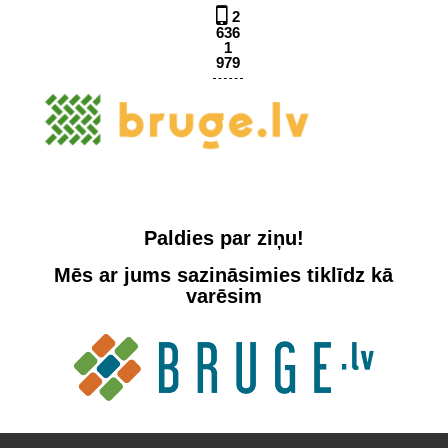
2
636
1
979
Paldies par ziņu!
Mēs ar jums sazināsimies tiklīdz kā
varēsim